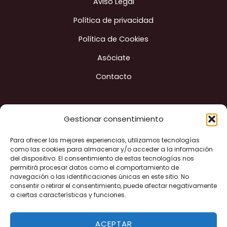
Aviso Legal
Política de privacidad
Política de Cookies
Asóciate
Contacto
Gestionar consentimiento
Para ofrecer las mejores experiencias, utilizamos tecnologías
Construyendo ciudad
como las cookies para almacenar y/o acceder a la información
del dispositivo. El consentimiento de estas tecnologías nos
permitirá procesar datos como el comportamiento de
navegación o las identificaciones únicas en este sitio. No
"Financiado por la Unión Europea - Next Generation EU"
consentir o retirar el consentimiento, puede afectar negativamente
a ciertas características y funciones.
ACEPTAR