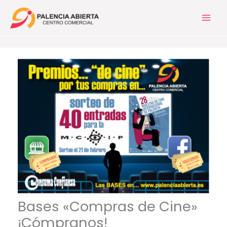
Ir
al
contenido
Bases «Compras de Cine»
¡Cómpranos!