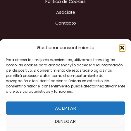
Política de Cookies
Asóciate
Contacto
Gestionar consentimiento
Construyendo ciudad
Para ofrecer las mejores experiencias, utilizamos tecnologías
como las cookies para almacenar y/o acceder a la información
del dispositivo. El consentimiento de estas tecnologías nos
permitirá procesar datos como el comportamiento de
navegación o las identificaciones únicas en este sitio. No
"Financiado por la Unión Europea - Next Generation EU"
consentir o retirar el consentimiento, puede afectar negativamente
a ciertas características y funciones.
ACEPTAR
DENEGAR