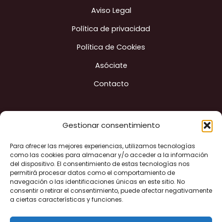
Aviso Legal
Política de privacidad
Política de Cookies
Asóciate
Contacto
Gestionar consentimiento
Para ofrecer las mejores experiencias, utilizamos tecnologías
Construyendo ciudad
como las cookies para almacenar y/o acceder a la información
del dispositivo. El consentimiento de estas tecnologías nos
permitirá procesar datos como el comportamiento de
navegación o las identificaciones únicas en este sitio. No
"Financiado por la Unión Europea - Next Generation EU"
consentir o retirar el consentimiento, puede afectar negativamente
a ciertas características y funciones.