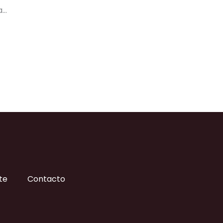
a…
te
Contacto