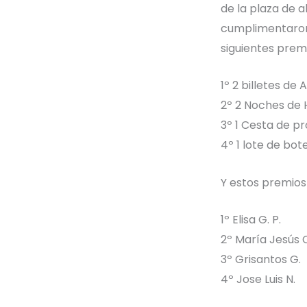
de la plaza de a
cumplimentaron 
siguientes prem
1º 2 billetes de
2º 2 Noches de 
3º 1 Cesta de p
4º 1 lote de bot
Y estos premios
1º Elisa G. P.
2º María Jesús 
3º Grisantos G.
4º Jose Luis N.