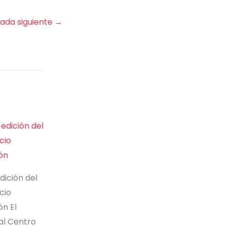
rada siguiente
→
dición del
cio
ón El
al Centro