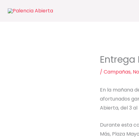
Ir
al
contenido
Entrega 
/
Campañas
,
No
En la mañana de
afortunados gan
Abierta, del 3 a
Durante esta cam
Más, Plaza Mayor