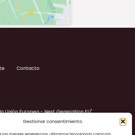
te
Contacto
 la Unión Europea - Next Generation EU"
Gestionar consentimiento
er las mejores experiencias, utilizamos tecnologías como las