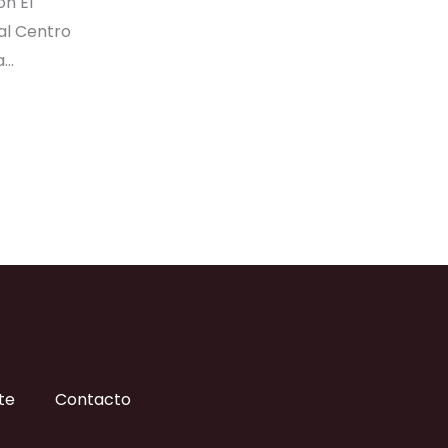
ón El
al Centro
a…
te
Contacto