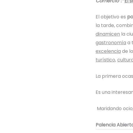
Comercio”:
“
El 
El objetivo es
po
la tarde, combi
dinamicen
la ci
gastronomía
a 
excelencia
de l
turístico
,
cultura
La primera ocas
Es una interesa
Maridando ocio,
Palencia Abierta