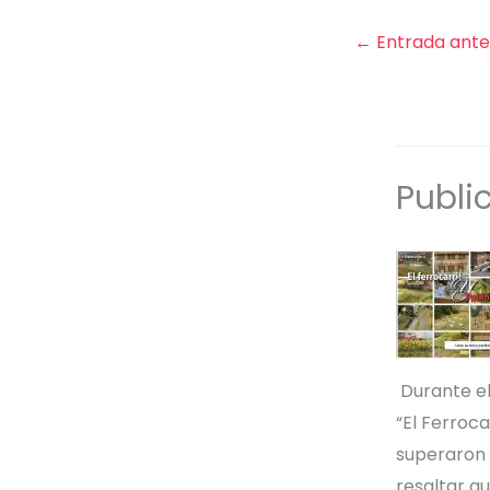
←
Entrada ante
Publi
Durante el
“El Ferroca
superaron l
resaltar qu