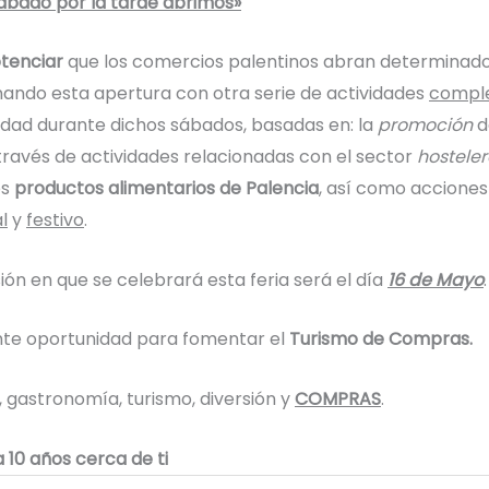
sábado por la tarde abrimos»
tenciar
que los comercios palentinos abran determinad
nando esta apertura con otra serie de actividades
compl
udad durante dichos sábados, basadas en: la
promoción
d
través de actividades relacionadas con el sector
hosteler
os
productos alimentarios de Palencia
, así como accione
l
y
festivo
.
ión en que se celebrará esta feria será el día
16 de Mayo
.
nte oportunidad para fomentar el
Turismo de Compras.
 gastronomía, turismo, diversión y
COMPRAS
.
 10 años cerca de ti