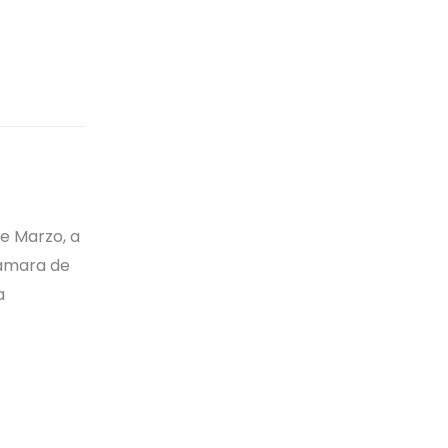
de Marzo, a
camara de
a