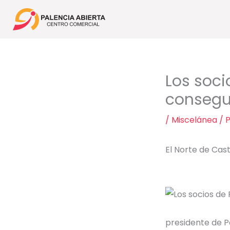
Ir
al
contenido
Los soci
consegu
/
Miscelánea
/ 
El Norte de Casti
presidente de Pa