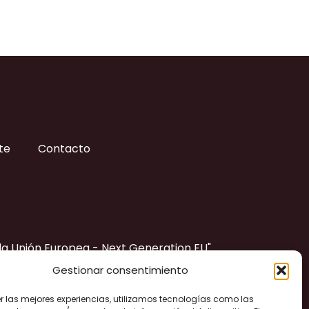
te
Contacto
 la Unión Europea - Next Generation EU"
Gestionar consentimiento
er las mejores experiencias, utilizamos tecnologías como las