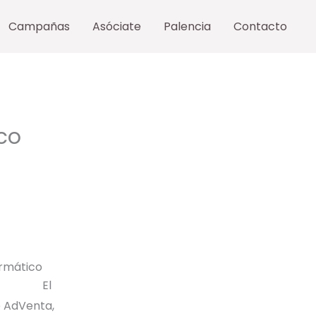
Campañas
Asóciate
Palencia
Contacto
co
El
e AdVenta,