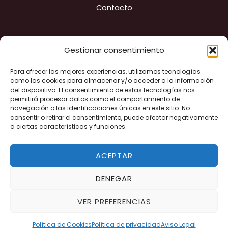
Contacto
Gestionar consentimiento
Para ofrecer las mejores experiencias, utilizamos tecnologías
Construyendo ciudad
como las cookies para almacenar y/o acceder a la información
del dispositivo. El consentimiento de estas tecnologías nos
permitirá procesar datos como el comportamiento de
navegación o las identificaciones únicas en este sitio. No
"Financiado por la Unión Europea - Next Generation EU"
consentir o retirar el consentimiento, puede afectar negativamente
a ciertas características y funciones.
ACEPTAR
DENEGAR
VER PREFERENCIAS
Copyright © 2026 Palencia Abierta | Diseñado
Acuamedia
Política de Cookies
Política de privacidad
Aviso Legal