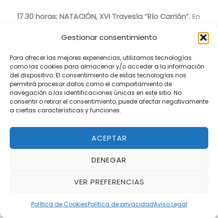
17.30 horas: NATACIÓN, XVI Travesía “Río Carrión”.
En
colaboración con el Club Oca SOS. Lugar: Río
Gestionar consentimiento
Carrión, con salida desde Puentecillas.
Para ofrecer las mejores experiencias, utilizamos tecnologías
como las cookies para almacenar y/o acceder a la información
18.00 horas: Corrida de rejones con toros de David
del dispositivo. El consentimiento de estas tecnologías nos
Ribeiro Talles
para los diestros: Joao Ribeiro Telles,
permitirá procesar datos como el comportamiento de
navegación o las identificaciones únicas en este sitio. No
Léa Vicens y Guillermo Hermoso de Mendoza.
consentir o retirar el consentimiento, puede afectar negativamente
Lugar: Plaza de toros.
a ciertas características y funciones.
19.00 horas: LOS SECRETOS DEL CERRO:
¿Sabías que
ACEPTAR
bajo el Cristo del Otero se esconde un enigmático
tesoro? Muchos lo han intentado, pero nadie ha
DENEGAR
logrado encontrarlo. Conviértete en un auténtico
VER PREFERENCIAS
explorador y ven a ayudar en su búsqueda. ¡Vas a
vivir una experiencia increíble! ¿Te atreves?.
Política de Cookies
Política de privacidad
Aviso Legal
Duración Aproximada 90 minutos. Lugar