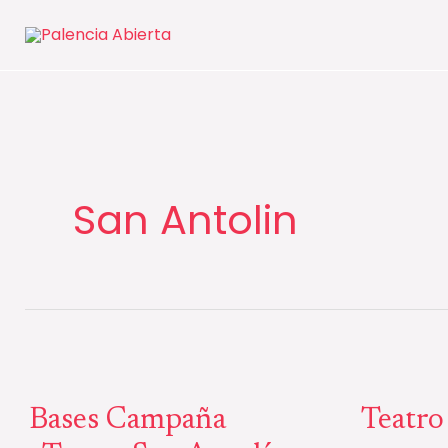
Ir
al
contenido
San Antolin
Bases
Teatro
Campaña
San
Bases Campaña
Teatro
«Teatro
Antolín