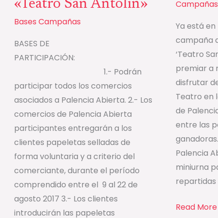
San
«Teatro San Antolín»
Campañas
Antolín»
Bases Campañas
Ya está en
campaña de
BASES DE
‘Teatro Sa
PARTICIPACIÓN:
premiar a 
1.- Podrán
disfrutar 
participar todos los comercios
Teatro en l
asociados a Palencia Abierta. 2.- Los
de Palencia
comercios de Palencia Abierta
entre las 
participantes entregarán a los
ganadoras.
clientes papeletas selladas de
Palencia A
forma voluntaria y a criterio del
miniurna p
comerciante, durante el período
repartidas
comprendido entre el 9 al 22 de
agosto 2017 3.- Los clientes
Read More 
introducirán las papeletas