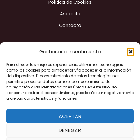
Política de Cookies
Asóciate
Contacto
Gestionar consentimiento
Para ofrecer las mejores experiencias, utilizamos tecnologías
Construyendo ciudad
como las cookies para almacenar y/o acceder a la información
del dispositivo. El consentimiento de estas tecnologías nos
permitirá procesar datos como el comportamiento de
navegación o las identificaciones únicas en este sitio. No
"Financiado por la Unión Europea - Next Generation EU"
consentir o retirar el consentimiento, puede afectar negativamente
a ciertas características y funciones.
ACEPTAR
DENEGAR