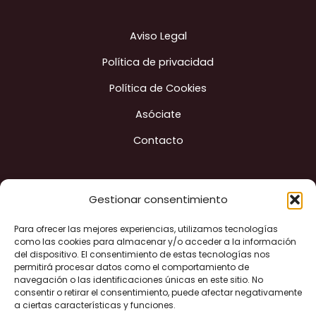
Aviso Legal
Política de privacidad
Política de Cookies
Asóciate
Contacto
Gestionar consentimiento
Construyendo ciudad
Para ofrecer las mejores experiencias, utilizamos tecnologías
como las cookies para almacenar y/o acceder a la información
del dispositivo. El consentimiento de estas tecnologías nos
permitirá procesar datos como el comportamiento de
navegación o las identificaciones únicas en este sitio. No
"Financiado por la Unión Europea - Next Generation EU"
consentir o retirar el consentimiento, puede afectar negativamente
a ciertas características y funciones.