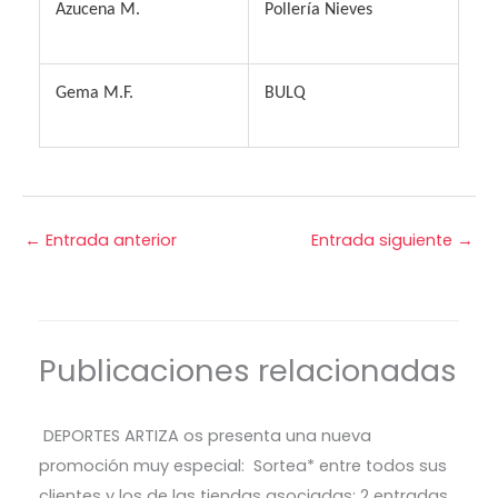
A
zucena M.
P
ollería Nieves
G
ema M.F.
BULQ
←
Entrada anterior
Entrada siguiente
→
Publicaciones relacionadas
DEPORTES ARTIZA os presenta una nueva
promoción muy especial: Sortea* entre todos sus
clientes y los de las tiendas asociadas: 2 entradas