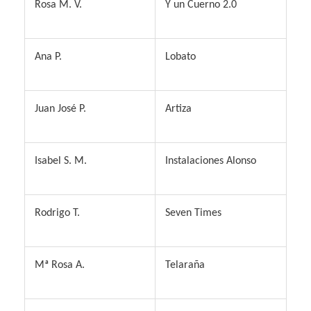
R
osa M. V.
Y
un Cuerno 2.0
A
na P.
L
obato
J
uan José P.
A
rtiza
I
sabel S. M.
I
nstalaciones Alonso
R
odrigo T.
S
even Times
Mª R
osa A.
T
elaraña