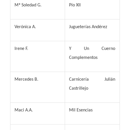
Mª S
oledad G.
P
ío XII
V
erónica A.
Jugueterías Andérez
I
rene F.
Y U
n Cuerno
Complementos
M
ercedes B.
C
arnicería Julián
Castrillejo
M
aci A.A.
M
il Esencias