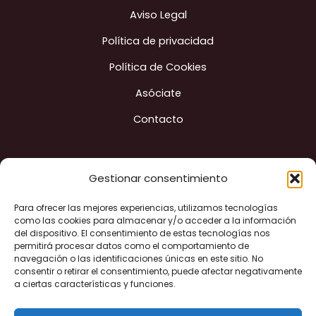
Aviso Legal
Política de privacidad
Política de Cookies
Asóciate
Contacto
Gestionar consentimiento
Para ofrecer las mejores experiencias, utilizamos tecnologías
Construyendo ciudad
como las cookies para almacenar y/o acceder a la información
del dispositivo. El consentimiento de estas tecnologías nos
permitirá procesar datos como el comportamiento de
navegación o las identificaciones únicas en este sitio. No
"Financiado por la Unión Europea - Next Generation EU"
consentir o retirar el consentimiento, puede afectar negativamente
a ciertas características y funciones.