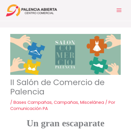
Ir
al
contenido
II Salón de Comercio de
Palencia
/
Bases Campañas
,
Campañas
,
Miscelánea
/ Por
Comunicación PA
Un gran escaparate