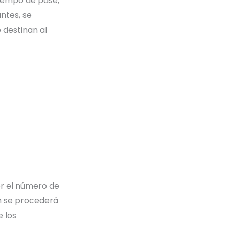
 tiempo de pase,
antes, se
e destinan al
or el número de
ón se procederá
e los