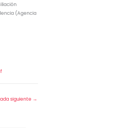
iliación
alencia (Agencia
f
rada siguiente
→