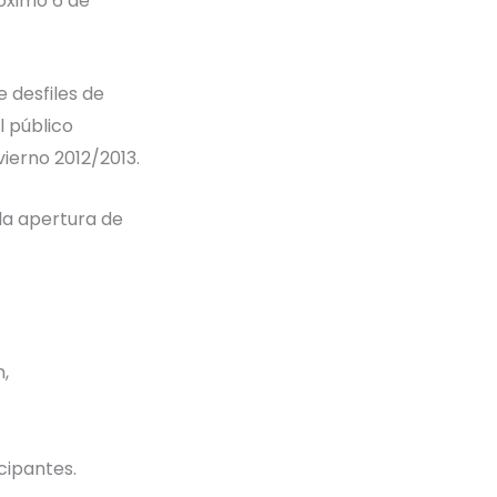
róximo 6 de
 desfiles de
l público
ierno 2012/2013.
la apertura de
,
cipantes.