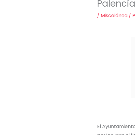
Palenci
/
Miscelánea
/ 
El Ayuntamiento 