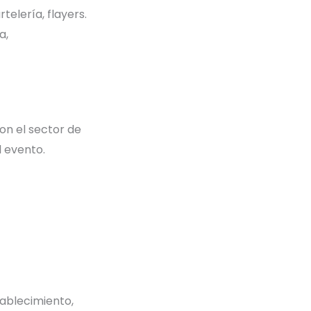
elería, flayers.
a,
con el sector de
l evento.
tablecimiento,