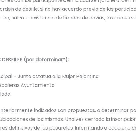
niones con los participantes, en la cual se fijará el orden,
l orden de desfile, si no hay acuerdo previo de los particip
rteo, salvo la existencia de tiendas de novias, los cuales s
DESFILES (por determinar*):
cipal – Junto estatua a la Mujer Palentina
Escaleras Ayuntamiento
lada.
 anteriormente indicados son propuestas, a determinar p
 ubicaciones de los mismos. Una vez cerrada la inscripci
gares definitivos de las pasarelas, informando a cada uno d