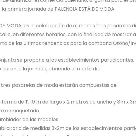
in de dinamizar el comercio palentino, organiza para el p
, la primera jornada de PALENCIA ESTÁ DE MODA.
E MODA, es la celebración de al menos tres pasarelas de
lle, en diferentes horarios, con la finalidad de mostrar a
ferta de las ultimas tendencias para la campaña Otoño/Inv
junta se propone a los establecimientos participantes, 
 durante la jornada, abriendo al medio día.
s tres pasarelas de moda estarán compuestas de:
 forma de T: 10 m de largo x 2 metros de ancho y 8m x 3m
te enmoquetado.
ambiador de las modelos
blicitario de medidas 3x2m de los establecimientos parti