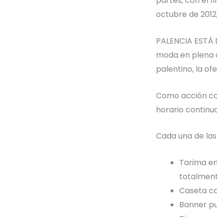
partes, con el f
octubre de 2012
PALENCIA ESTÁ D
moda en plena ca
palentino, la o
Como acción con
horario continuo
Cada una de la
Tarima en
totalmen
Caseta c
Banner pu